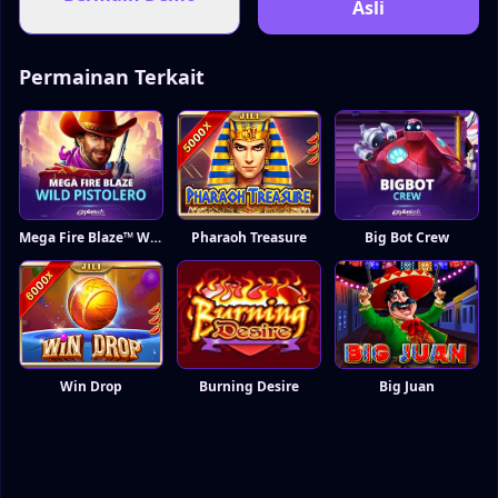
Asli
Permainan Terkait
Mega Fire Blaze™ Wild Pistolero™
Big Bot Crew
Pharaoh Treasure
Burning Desire
Big Juan
Win Drop