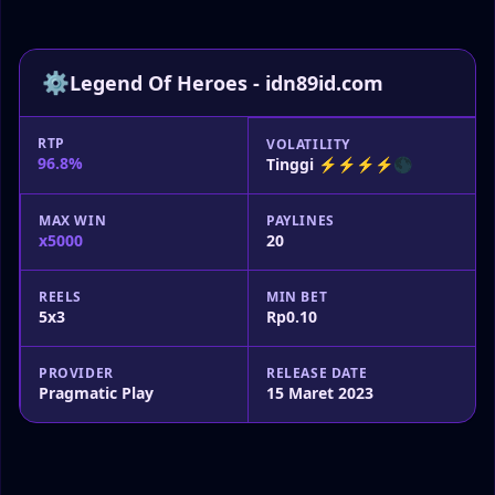
⚙️
Legend Of Heroes - idn89id.com
RTP
VOLATILITY
96.8%
Tinggi ⚡⚡⚡⚡🌑
MAX WIN
PAYLINES
x5000
20
REELS
MIN BET
5x3
Rp0.10
PROVIDER
RELEASE DATE
Pragmatic Play
15 Maret 2023