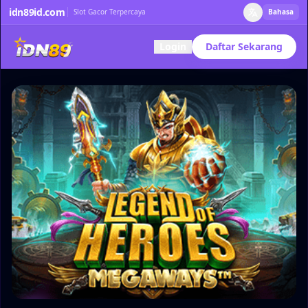
idn89id.com
Slot Gacor Terpercaya
Bahasa
Login
Daftar Sekarang