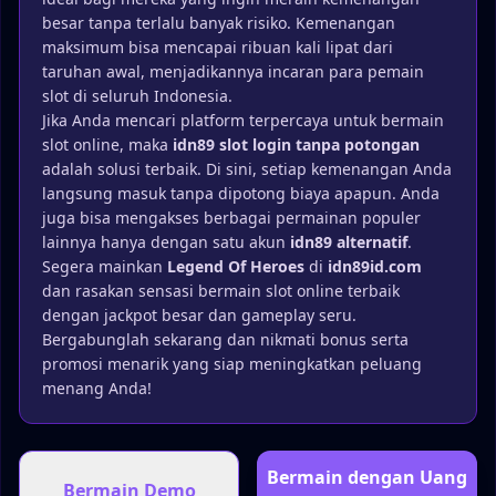
besar tanpa terlalu banyak risiko. Kemenangan
maksimum bisa mencapai ribuan kali lipat dari
taruhan awal, menjadikannya incaran para pemain
slot di seluruh Indonesia.
Jika Anda mencari platform terpercaya untuk bermain
slot online, maka
idn89 slot login tanpa potongan
adalah solusi terbaik. Di sini, setiap kemenangan Anda
langsung masuk tanpa dipotong biaya apapun. Anda
juga bisa mengakses berbagai permainan populer
lainnya hanya dengan satu akun
idn89 alternatif
.
Segera mainkan
Legend Of Heroes
di
idn89id.com
dan rasakan sensasi bermain slot online terbaik
dengan jackpot besar dan gameplay seru.
Bergabunglah sekarang dan nikmati bonus serta
promosi menarik yang siap meningkatkan peluang
menang Anda!
Bermain dengan Uang
Bermain Demo