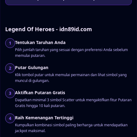
Legend Of Heroes - idn89id.com
Tentukan Taruhan Anda
1
Pilih jumlah taruhan yang sesuai dengan preferensi Anda sebelum
memulai putaran.
Putar Gulungan
2
Klik tombol putar untuk memulai permainan dan lihat simbol yang
muncul di gulungan.
Aktifkan Putaran Gratis
3
Dapatkan minimal 3 simbol Scatter untuk mengaktifkan fitur Putaran
Gratis hingga 10 kali putaran.
Raih Kemenangan Tertinggi
4
Kumpulkan kombinasi simbol paling berharga untuk mendapatkan
jackpot maksimal.