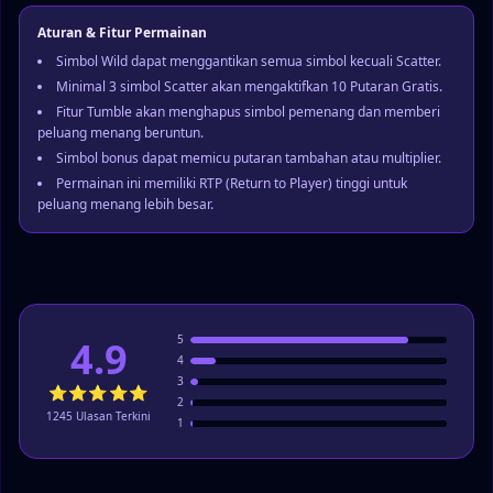
Aturan & Fitur Permainan
Simbol Wild dapat menggantikan semua simbol kecuali Scatter.
Minimal 3 simbol Scatter akan mengaktifkan 10 Putaran Gratis.
Fitur Tumble akan menghapus simbol pemenang dan memberi
peluang menang beruntun.
Simbol bonus dapat memicu putaran tambahan atau multiplier.
Permainan ini memiliki RTP (Return to Player) tinggi untuk
peluang menang lebih besar.
5
4.9
4
3
⭐⭐⭐⭐⭐
2
1245 Ulasan Terkini
1