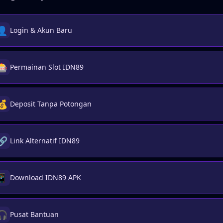
👤
Login & Akun Baru
🎰
Permainan Slot IDN89
💰
Deposit Tanpa Potongan
🔗
Link Alternatif IDN89
📱
Download IDN89 APK
🎧
Pusat Bantuan