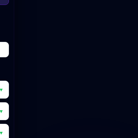
▼
▼
▼