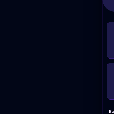
Pus
Ka