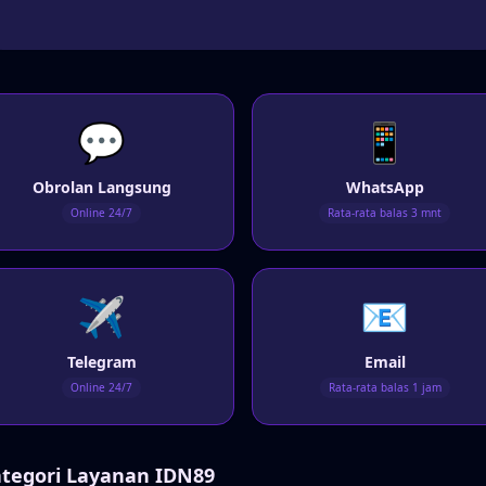
at Bantuan IDN89
💬
📱
Obrolan Langsung
WhatsApp
Online 24/7
Rata-rata balas 3 mnt
✈️
📧
Telegram
Email
Online 24/7
Rata-rata balas 1 jam
tegori Layanan IDN89