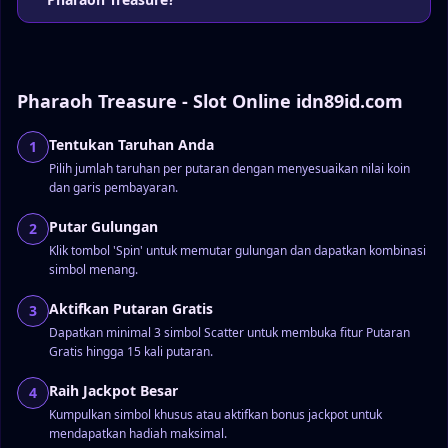
Pharaoh Treasure - Slot Online idn89id.com
Tentukan Taruhan Anda
1
Pilih jumlah taruhan per putaran dengan menyesuaikan nilai koin
dan garis pembayaran.
Putar Gulungan
2
Klik tombol 'Spin' untuk memutar gulungan dan dapatkan kombinasi
simbol menang.
Aktifkan Putaran Gratis
3
Dapatkan minimal 3 simbol Scatter untuk membuka fitur Putaran
Gratis hingga 15 kali putaran.
Raih Jackpot Besar
4
Kumpulkan simbol khusus atau aktifkan bonus jackpot untuk
mendapatkan hadiah maksimal.