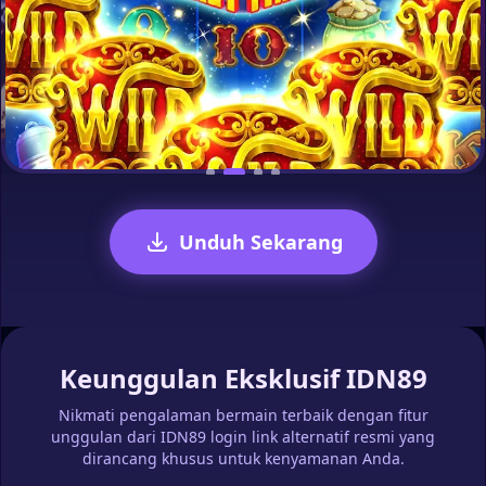
Unduh Sekarang
Keunggulan Eksklusif IDN89
Nikmati pengalaman bermain terbaik dengan fitur
unggulan dari IDN89 login link alternatif resmi yang
dirancang khusus untuk kenyamanan Anda.