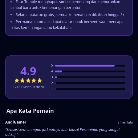
Fitur Tumble menghapus simbol pemenang dan menurunkan
simbol baru untuk kemenangan beruntun.
Selama putaran gratis, semua kemenangan dikalikan hingga 5x.
Permainan otomatis dapat diatur untuk berhenti saat mencapai
batas kemenangan atau kekalahan.
5
4.9
4
3
⭐⭐⭐⭐⭐
2
1245 Ulasan Terbaru
1
Apa Kata Pemain
AndiGamer
2 hari lalu
“Sensasi kemenangan jackpotnya luar biasa! Permainan yang sangat
adiktif.”