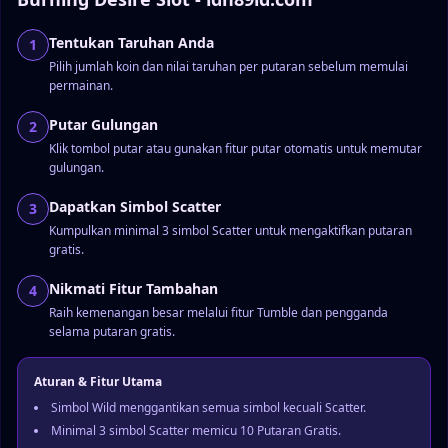
Tentukan Taruhan Anda
1
Pilih jumlah koin dan nilai taruhan per putaran sebelum memulai
permainan.
Putar Gulungan
2
Klik tombol putar atau gunakan fitur putar otomatis untuk memutar
gulungan.
Dapatkan Simbol Scatter
3
Kumpulkan minimal 3 simbol Scatter untuk mengaktifkan putaran
gratis.
Nikmati Fitur Tambahan
4
Raih kemenangan besar melalui fitur Tumble dan pengganda
selama putaran gratis.
Aturan & Fitur Utama
Simbol Wild menggantikan semua simbol kecuali Scatter.
Minimal 3 simbol Scatter memicu 10 Putaran Gratis.