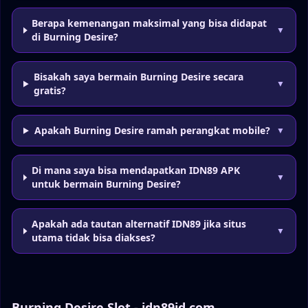
Berapa kemenangan maksimal yang bisa didapat
▼
di Burning Desire?
Bisakah saya bermain Burning Desire secara
▼
gratis?
Apakah Burning Desire ramah perangkat mobile?
▼
Di mana saya bisa mendapatkan IDN89 APK
▼
untuk bermain Burning Desire?
Apakah ada tautan alternatif IDN89 jika situs
▼
utama tidak bisa diakses?
Burning Desire Slot - idn89id.com