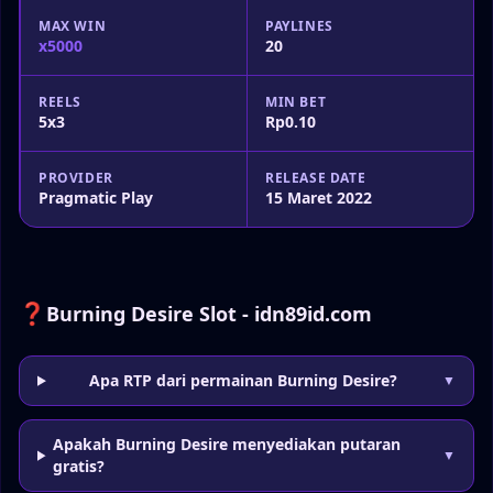
MAX WIN
PAYLINES
x5000
20
REELS
MIN BET
5x3
Rp0.10
PROVIDER
RELEASE DATE
Pragmatic Play
15 Maret 2022
❓
Burning Desire Slot - idn89id.com
Apa RTP dari permainan Burning Desire?
▼
Apakah Burning Desire menyediakan putaran
▼
gratis?