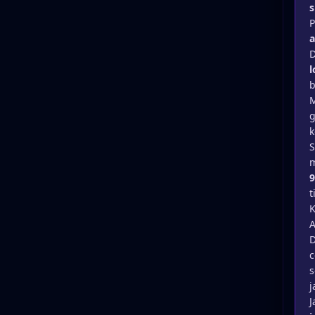
s
P
D
l
b
M
g
k
S
m
t
K
A
D
c
j
J