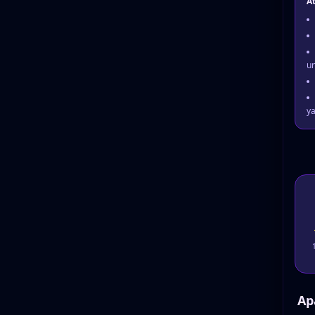
A
u
ya
Ap