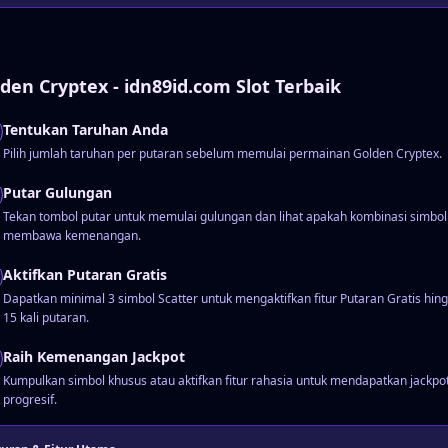
den Cryptex - idn89id.com Slot Terbaik
Tentukan Taruhan Anda
Pilih jumlah taruhan per putaran sebelum memulai permainan Golden Cryptex.
Putar Gulungan
Tekan tombol putar untuk memulai gulungan dan lihat apakah kombinasi simbol
membawa kemenangan.
Aktifkan Putaran Gratis
Dapatkan minimal 3 simbol Scatter untuk mengaktifkan fitur Putaran Gratis hin
15 kali putaran.
Raih Kemenangan Jackpot
Kumpulkan simbol khusus atau aktifkan fitur rahasia untuk mendapatkan jackpo
progresif.