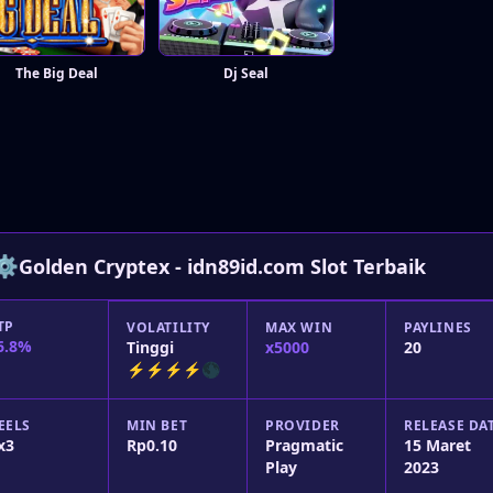
The Big Deal
Dj Seal
⚙️
Golden Cryptex - idn89id.com Slot Terbaik
TP
VOLATILITY
MAX WIN
PAYLINES
6.8%
Tinggi
x5000
20
⚡⚡⚡⚡🌑
EELS
MIN BET
PROVIDER
RELEASE DA
x3
Rp0.10
Pragmatic
15 Maret
Play
2023