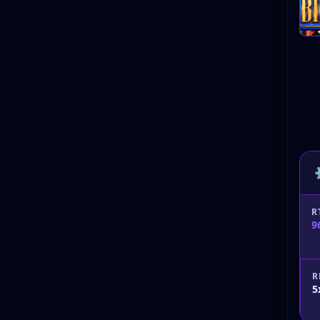
R
9
R
5