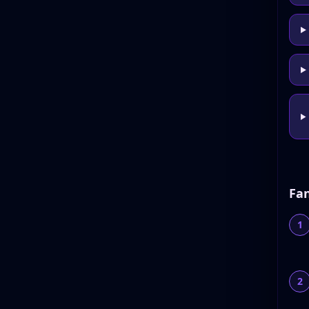
Fan
1
2