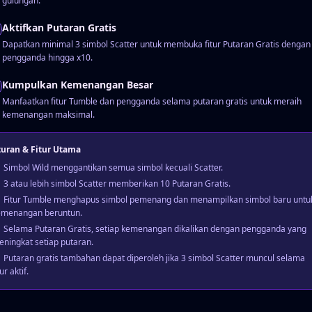
gulungan.
Aktifkan Putaran Gratis
Dapatkan minimal 3 simbol Scatter untuk membuka fitur Putaran Gratis dengan
pengganda hingga x10.
Kumpulkan Kemenangan Besar
Manfaatkan fitur Tumble dan pengganda selama putaran gratis untuk meraih
kemenangan maksimal.
turan & Fitur Utama
Simbol Wild menggantikan semua simbol kecuali Scatter.
3 atau lebih simbol Scatter memberikan 10 Putaran Gratis.
Fitur Tumble menghapus simbol pemenang dan menampilkan simbol baru untu
emenangan beruntun.
Selama Putaran Gratis, setiap kemenangan dikalikan dengan pengganda yang
ningkat setiap putaran.
Putaran gratis tambahan dapat diperoleh jika 3 simbol Scatter muncul selama
tur aktif.