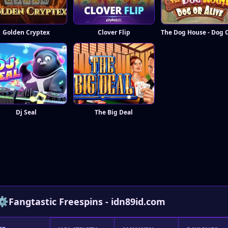
Golden Cryptex
Clover Flip
The Big Deal
Dj Seal
⚙️
Fangtastic Freespins - idn89id.com