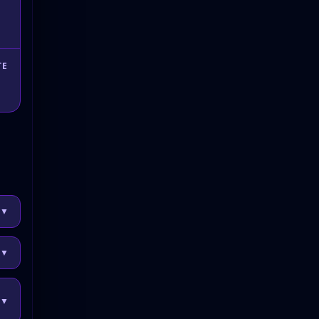
TE
▼
▼
▼