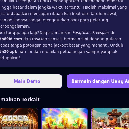
emiliki kesempatan untuk mendapatkan kemenangan moderat
ingga besar dalam jangka waktu tertentu. Hadiah maksimal yang
isa didapatkan mencapai ribuan kali lipat dari taruhan awal,
enjadikannya sangat menggiurkan bagi para petarung
erpengalaman.
adi tunggu apa lagi? Segera mainkan
Fangtastic Freespins
di
dn89id.com
dan rasakan sensasi bermain slot dengan putaran
ebas tanpa potongan serta jackpot besar yang menanti. Unduh
dn89 apk
hari ini dan mulailah petualangan vampir yang tak
erlupakan!
Main Demo
Bermain dengan Uang As
rmainan Terkait