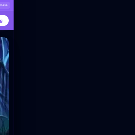
ahasa
ng