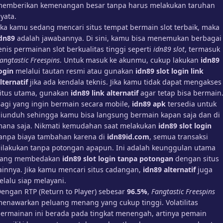
emberikan kemenangan besar tanpa harus melakukan taruhan
yata.
ika kamu sedang mencari situs tempat bermain slot terbaik, maka
dn89
adalah jawabannya. Di sini, kamu bisa menemukan berbagai
enis permainan slot berkualitas tinggi seperti
idn89 slot
, termasuk
angtastic Freespins
. Untuk masuk ke akunmu, cukup lakukan
idn89
ogin
melalui tautan resmi atau gunakan
idn89 slot login link
lternatif
jika ada kendala teknis. Jika kamu tidak dapat mengakses
itus utama, gunakan
idn89 link alternatif
agar tetap bisa bermain
agi yang ingin bermain secara mobile,
idn89 apk
tersedia untuk
iunduh sehingga kamu bisa langsung bermain kapan saja dan di
ana saja. Nikmati kemudahan saat melakukan
idn89 slot login
anpa biaya tambahan karena di
idn89id.com
, semua transaksi
ilakukan tanpa potongan apapun. Ini adalah keunggulan utama
yang membedakan
idn89 slot login tanpa potongan
dengan situs
ainnya. Jika kamu mencari situs cadangan,
idn89 alternatif
juga
elalu siap melayani.
engan RTP (Return to Player) sebesar
96.5%
,
Fangtastic Freespins
enawarkan peluang menang yang cukup tinggi. Volatilitas
ermainan ini berada pada tingkat menengah, artinya pemain