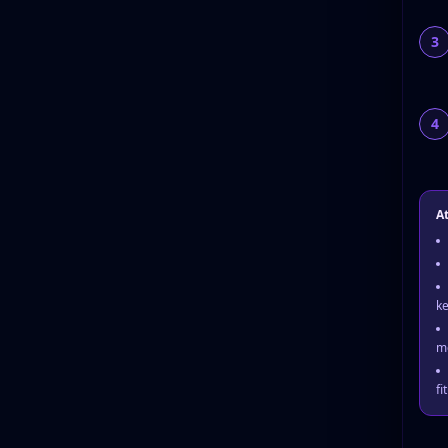
3
4
A
k
me
fi