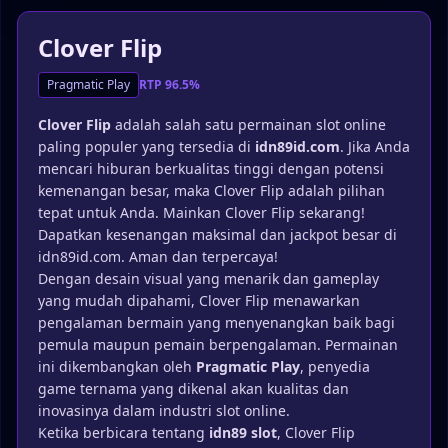
▶
Clover Flip
Pragmatic Play
RTP 96.5%
Clover Flip
adalah salah satu permainan slot online
paling populer yang tersedia di
idn89id.com
. Jika Anda
mencari hiburan berkualitas tinggi dengan potensi
kemenangan besar, maka Clover Flip adalah pilihan
tepat untuk Anda. Mainkan Clover Flip sekarang!
Dapatkan kesenangan maksimal dan jackpot besar di
idn89id.com. Aman dan terpercaya!
Dengan desain visual yang menarik dan gameplay
yang mudah dipahami, Clover Flip menawarkan
pengalaman bermain yang menyenangkan baik bagi
pemula maupun pemain berpengalaman. Permainan
ini dikembangkan oleh
Pragmatic Play
, penyedia
game ternama yang dikenal akan kualitas dan
inovasinya dalam industri slot online.
Ketika berbicara tentang
idn89 slot
, Clover Flip