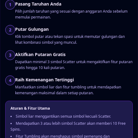
Pasang Taruhan Anda
1
Pilih jumlah taruhan yang sesuai dengan anggaran Anda sebelum
memulai permainan.
Putar Gulungan
2
Klik tombol putar atau tekan spasi untuk memutar gulungan dan
lihat kombinasi simbol yang muncul.
Aktifkan Putaran Gratis
3
Dapatkan minimal 3 simbol Scatter untuk mengaktifkan fitur putaran
gratis hingga 10 kali putaran.
Raih Kemenangan Tertinggi
4
Manfaatkan simbol liar dan fitur tumbling untuk mendapatkan
kemenangan maksimal dalam setiap putaran.
Aturan & Fitur Utama
Simbol liar menggantikan semua simbol kecuali Scatter.
Mendapatkan 3 atau lebih simbol Scatter akan memberi 10 Free
Spins.
Fitur Tumbling akan menghapus simbol pemenang dan