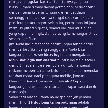
menjadi unggulan karena fitur-fiturnya yang luar
biasa. Simbol-simbol dalam permainan ini dirancang
dengan tema keberuntungan dan empat daun
semanggi, menjadikannya sangat cocok untuk para
pencinta peruntungan. Selain itu, permainan ini juga
memiliki putaran gratis, simbol liar, dan multiplier
yang dapat meningkatkan peluang kemenangan Anda
secara signifikan.
Jika Anda ingin mencoba peruntungan tanpa harus
mempertaruhkan uang sungguhan, Anda bisa
langsung melakukan
idn89 login
atau mengakses
idn89 slot login link alternatif
untuk bermain secara
demo. Ini adalah cara sempurna untuk mengenal
mekanisme permainan sebelum benar-benar memulai
taruhan nyata. Bagi pengguna mobile, jangan
khawatir – Anda bisa mengunduh
idn89 apk
dan
langsung menikmati permainan ini kapan saja dan di
mana saja.
Salah satu alasan utama mengapa banyak pemain
memilih
idn89 slot login tanpa potongan
adalah
karena tingkat RTP (Return to Player) yang tinggi.