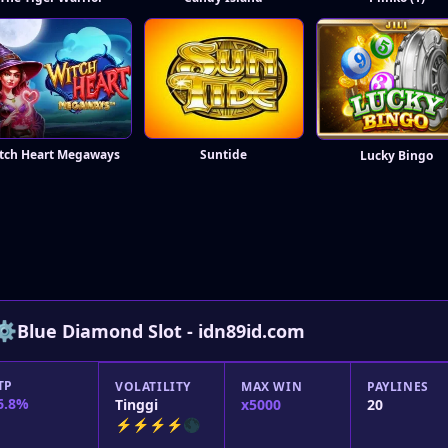
tch Heart Megaways
Suntide
Lucky Bingo
⚙️
Blue Diamond Slot - idn89id.com
TP
VOLATILITY
MAX WIN
PAYLINES
6.8%
Tinggi
x5000
20
⚡⚡⚡⚡🌑