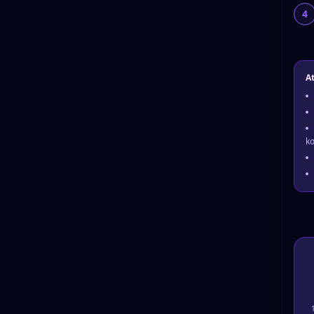
4
A
ko