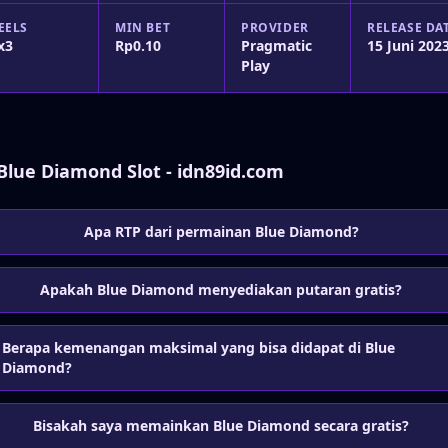
EELS
MIN BET
PROVIDER
RELEASE DA
x3
Rp0.10
Pragmatic
15 Juni 202
Play
Blue Diamond Slot - idn89id.com
Apa RTP dari permainan Blue Diamond?
Apakah Blue Diamond menyediakan putaran gratis?
Berapa kemenangan maksimal yang bisa didapat di Blue
Diamond?
Bisakah saya memainkan Blue Diamond secara gratis?