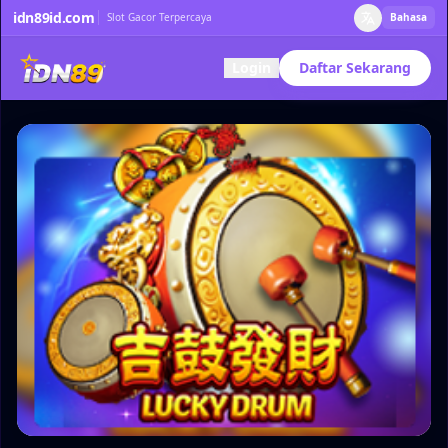
idn89id.com
Slot Gacor Terpercaya
Bahasa
Login
Daftar Sekarang