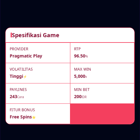
Spesifikasi Game
PROVIDER
RTP
Pragmatic Play
96.50
%
VOLATILITAS
MAX WIN
Tinggi
5,000
⚡
x
PAYLINES
MIN BET
243
200
Cara
IDR
FITUR BONUS
Free Spins
⭐