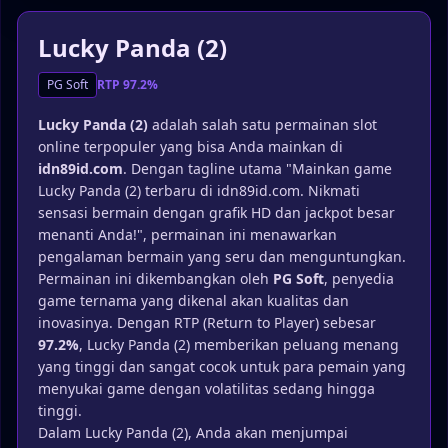
▶
Lucky Panda (2)
PG Soft
RTP 97.2%
Lucky Panda (2)
adalah salah satu permainan slot
online terpopuler yang bisa Anda mainkan di
idn89id.com
. Dengan tagline utama "Mainkan game
Lucky Panda (2) terbaru di idn89id.com. Nikmati
sensasi bermain dengan grafik HD dan jackpot besar
menanti Anda!", permainan ini menawarkan
pengalaman bermain yang seru dan menguntungkan.
Permainan ini dikembangkan oleh
PG Soft
, penyedia
game ternama yang dikenal akan kualitas dan
inovasinya. Dengan RTP (Return to Player) sebesar
97.2%
, Lucky Panda (2) memberikan peluang menang
yang tinggi dan sangat cocok untuk para pemain yang
menyukai game dengan volatilitas sedang hingga
tinggi.
Dalam Lucky Panda (2), Anda akan menjumpai