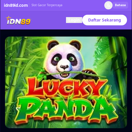
idn89id.com
Slot Gacor Terpercaya
Bahasa
Login
Daftar Sekarang