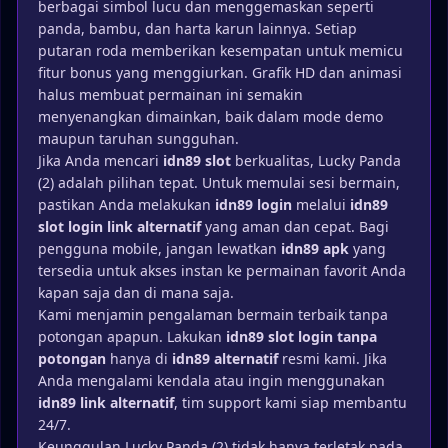
berbagai simbol lucu dan menggemaskan seperti
panda, bambu, dan harta karun lainnya. Setiap
putaran roda memberikan kesempatan untuk memicu
fitur bonus yang menggiurkan. Grafik HD dan animasi
halus membuat permainan ini semakin
menyenangkan dimainkan, baik dalam mode demo
maupun taruhan sungguhan.
Jika Anda mencari
idn89 slot
berkualitas, Lucky Panda
(2) adalah pilihan tepat. Untuk memulai sesi bermain,
pastikan Anda melakukan
idn89 login
melalui
idn89
slot login link alternatif
yang aman dan cepat. Bagi
pengguna mobile, jangan lewatkan
idn89 apk
yang
tersedia untuk akses instan ke permainan favorit Anda
kapan saja dan di mana saja.
Kami menjamin pengalaman bermain terbaik tanpa
potongan apapun. Lakukan
idn89 slot login tanpa
potongan
hanya di
idn89 alternatif
resmi kami. Jika
Anda mengalami kendala atau ingin menggunakan
idn89 link alternatif
, tim support kami siap membantu
24/7.
Keunggulan Lucky Panda (2) tidak hanya terletak pada