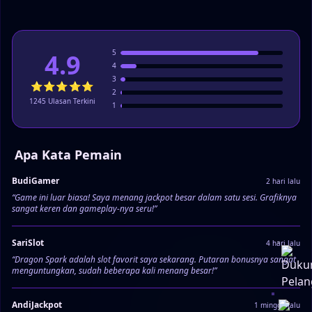
5
4.9
4
3
⭐⭐⭐⭐⭐
2
1245 Ulasan Terkini
1
Apa Kata Pemain
BudiGamer
2 hari lalu
“Game ini luar biasa! Saya menang jackpot besar dalam satu sesi. Grafiknya
sangat keren dan gameplay-nya seru!”
SariSlot
4 hari lalu
“Dragon Spark adalah slot favorit saya sekarang. Putaran bonusnya sangat
menguntungkan, sudah beberapa kali menang besar!”
AndiJackpot
1 minggu lalu