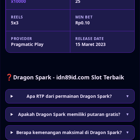
x10000
25
REELS
MIN BET
5x3
Rp0.10
PROVIDER
RELEASE DATE
Pragmatic Play
15 Maret 2023
❓
Dragon Spark - idn89id.com Slot Terbaik
Apa RTP dari permainan Dragon Spark?
▼
Apakah Dragon Spark memiliki putaran gratis?
▼
Berapa kemenangan maksimal di Dragon Spark?
▼