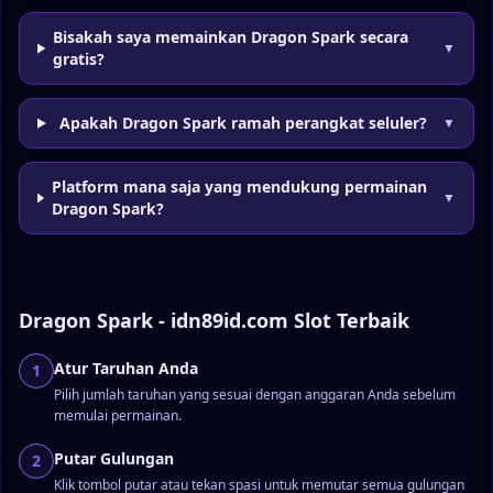
Bisakah saya memainkan Dragon Spark secara
▼
gratis?
Apakah Dragon Spark ramah perangkat seluler?
▼
Platform mana saja yang mendukung permainan
▼
Dragon Spark?
Dragon Spark - idn89id.com Slot Terbaik
Atur Taruhan Anda
1
Pilih jumlah taruhan yang sesuai dengan anggaran Anda sebelum
memulai permainan.
Putar Gulungan
2
Klik tombol putar atau tekan spasi untuk memutar semua gulungan