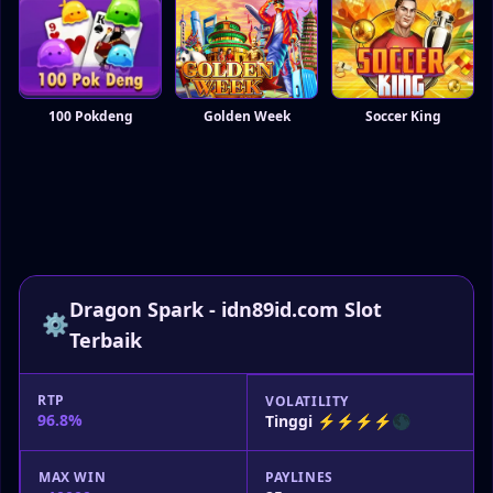
100 Pokdeng
Golden Week
Soccer King
Dragon Spark - idn89id.com Slot
⚙️
Terbaik
RTP
VOLATILITY
96.8%
Tinggi ⚡⚡⚡⚡🌑
MAX WIN
PAYLINES